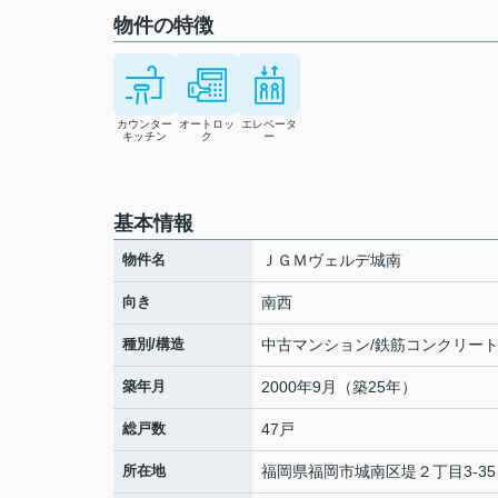
物件の特徴
カウンター
オートロッ
エレベータ
キッチン
ク
ー
基本情報
物件名
ＪＧＭヴェルデ城南
向き
南西
種別/構造
中古マンション/鉄筋コンクリー
築年月
2000年9月（築25年）
総戸数
47戸
所在地
福岡県
福岡市城南区
堤
２丁目3-35