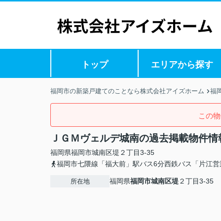
トップ
エリアから探す
福岡市の新築戸建てのことなら株式会社アイズホーム
福
この物
ＪＧＭヴェルデ城南の過去掲載物件情
福岡県
福岡市城南区
堤
２丁目3-35
福岡市七隈線「福大前」駅バス6分西鉄バス「片江営
福岡県
福岡市城南区
堤
２丁目3-35
所在地