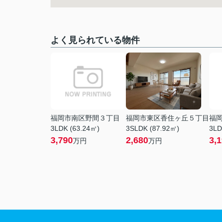
よく見られている物件
福岡市南区野間３丁目
福岡市東区香住ヶ丘５丁目
福
3LDK (63.24㎡)
3SLDK (87.92㎡)
3LD
3,790
2,680
3,
万円
万円