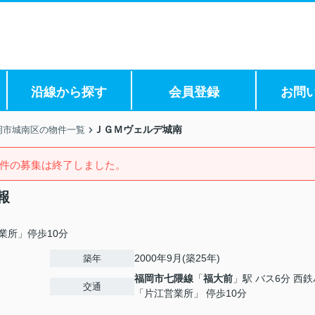
沿線から探す
会員登録
お問
ＪＧＭヴェルデ城南
岡市城南区の物件一覧
件の募集は終了しました。
報
業所」停歩10分
2000年9月(築25年)
築年
福岡市七隈線
「
福大前
」駅 バス6分 西
交通
「片江営業所」 停歩10分