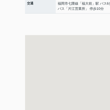
交通
福岡市七隈線
「
福大前
」駅 バス6
バス「片江営業所」 停歩10分