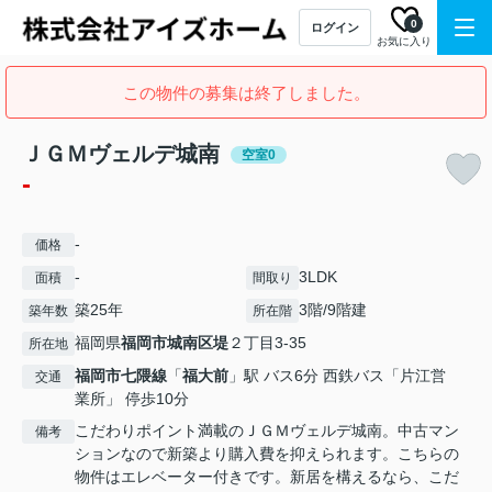
0
ログイン
お気に入り
この物件の募集は終了しました。
ＪＧＭヴェルデ城南
空室0
-
-
価格
-
3LDK
面積
間取り
築25年
3階/9階建
築年数
所在階
福岡県
福岡市城南区
堤
２丁目3-35
所在地
福岡市七隈線
「
福大前
」駅 バス6分 西鉄バス「片江営
交通
業所」 停歩10分
こだわりポイント満載のＪＧＭヴェルデ城南。中古マン
備考
ションなので新築より購入費を抑えられます。こちらの
物件はエレベーター付きです。新居を構えるなら、こだ