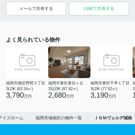
メールで共有する
LINEで共有する
よく見られている物件
福岡市南区野間３丁目
福岡市東区香住ヶ丘５丁目
福岡市東区千早１丁目
3LDK (63.24㎡)
3SLDK (87.92㎡)
3LDK (77.82㎡)
3
3,790
2,680
3,190
万円
万円
万円
アイズホーム
福岡市城南区の物件一覧
ＪＧＭヴェルデ城南