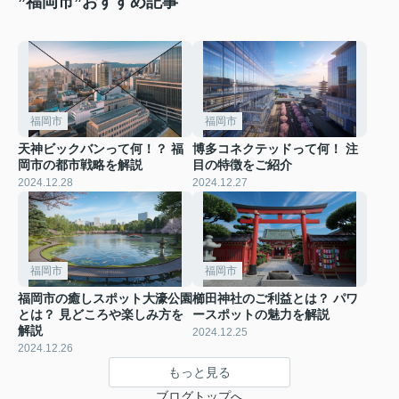
”福岡市”おすすめ記事
福岡市
福岡市
天神ビックバンって何！？ 福
博多コネクテッドって何！ 注
岡市の都市戦略を解説
目の特徴をご紹介
2024.12.28
2024.12.27
福岡市
福岡市
福岡市の癒しスポット大濠公園
櫛田神社のご利益とは？ パワ
とは？ 見どころや楽しみ方を
ースポットの魅力を解説
解説
2024.12.25
2024.12.26
もっと見る
ブログトップへ