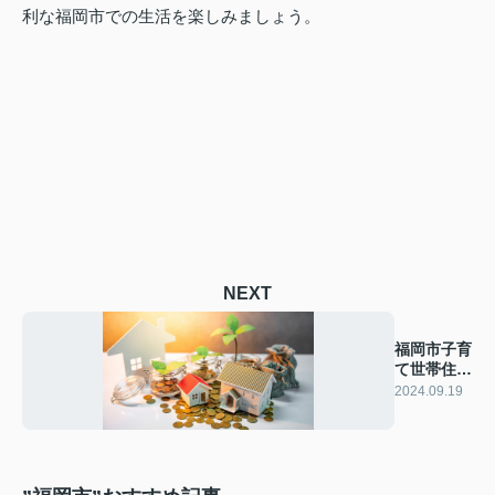
利な福岡市での生活を楽しみましょう。
NEXT
福岡市子育
て世帯住替
え助成事業
2024.09.19