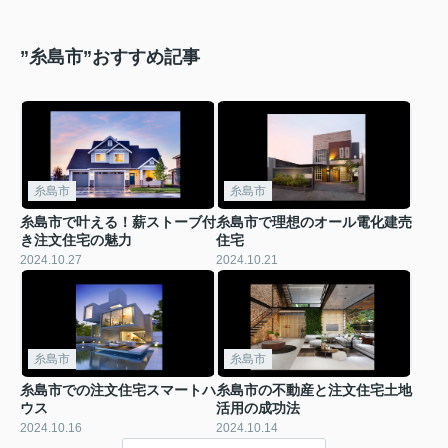
”糸島市”おすすめ記事
糸島市
糸島市
糸島市で叶える！薪ストーブ付
糸島市で理想のオール電化建売
き注文住宅の魅力
住宅
2024.10.27
2024.10.21
糸島市
糸島市
糸島市での注文住宅スマートハ
糸島市の不動産と注文住宅土地
ウス
活用の成功法
2024.10.16
2024.10.14