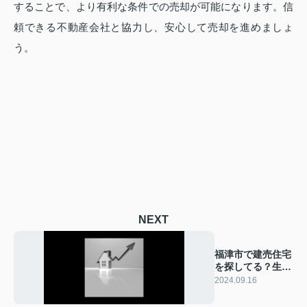
することで、より有利な条件での売却が可能になります。信
頼できる不動産会社と協力し、安心して売却を進めましょ
う。
NEXT
福津市で建売住宅
を探してる？生活
便利な地域情報を
2024.09.16
徹底解説