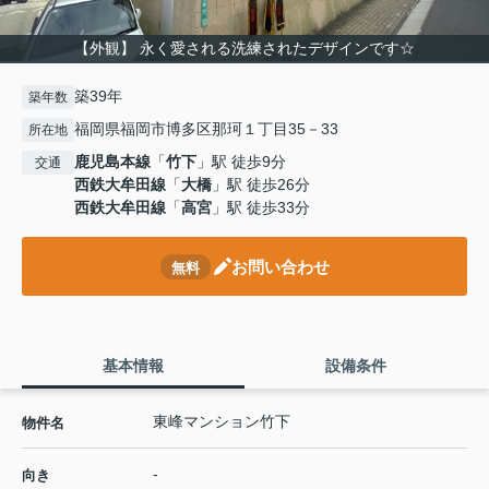
【外観】 永く愛される洗練されたデザインです☆
築39年
築年数
福岡県福岡市博多区那珂１丁目35－33
所在地
鹿児島本線
「
竹下
」駅 徒歩9分
交通
西鉄大牟田線
「
大橋
」駅 徒歩26分
西鉄大牟田線
「
高宮
」駅 徒歩33分
お問い合わせ
無料
基本情報
設備条件
東峰マンション竹下
物件名
-
向き