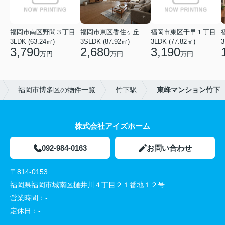
福岡市南区野間３丁目
福岡市東区香住ヶ丘５丁目
福岡市東区千早１丁目
3LDK (63.24㎡)
3SLDK (87.92㎡)
3LDK (77.82㎡)
3
3,790
2,680
3,190
万円
万円
万円
福岡市博多区の物件一覧
竹下駅
東峰マンション竹下
株式会社アイズホーム
092-984-0163
お問い合わせ
〒814-0153
福岡県福岡市城南区樋井川４丁目２１番地１２号
営業時間：
-
定休日：
-