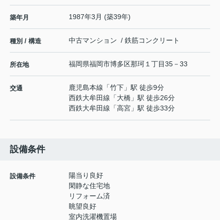
1987年3月 (築39年)
築年月
中古マンション / 鉄筋コンクリート
種別 / 構造
福岡県
福岡市博多区
那珂
１丁目35－33
所在地
鹿児島本線
「
竹下
」駅 徒歩9分
交通
西鉄大牟田線
「
大橋
」駅 徒歩26分
西鉄大牟田線
「
高宮
」駅 徒歩33分
設備条件
陽当り良好
設備条件
閑静な住宅地
リフォーム済
眺望良好
室内洗濯機置場