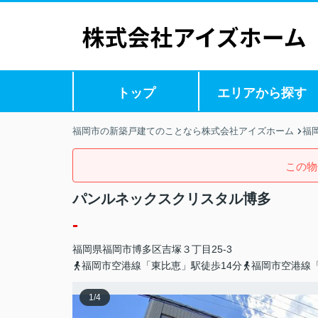
トップ
エリアから探す
福岡市の新築戸建てのことなら株式会社アイズホーム
福
この物
パンルネックスクリスタル博多
-
福岡県
福岡市博多区
吉塚
３丁目25-3
福岡市空港線「東比恵」駅徒歩14分
福岡市空港線「
1
/
4