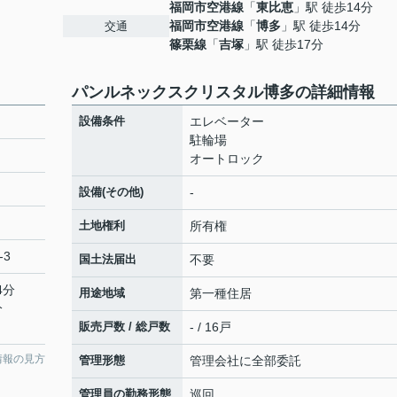
福岡市空港線
「
東比恵
」駅 徒歩14分
福岡市空港線
「
博多
」駅 徒歩14分
交通
篠栗線
「
吉塚
」駅 徒歩17分
パンルネックスクリスタル博多の詳細情報
設備条件
エレベーター
駐輪場
オートロック
設備(その他)
-
土地権利
所有権
-3
国土法届出
不要
4分
用途地域
第一種住居
分
販売戸数 / 総戸数
- / 16戸
情報の見方
管理形態
管理会社に全部委託
管理員の勤務形態
巡回