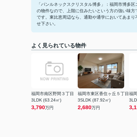
「パンルネックスクリスタル博多」：福岡市博多区
の物件なので、上階に住みたいという方の強い味方
です。東比恵周辺なら、通勤や通学においてあまり
せ下さい。
よく見られている物件
福岡市南区野間３丁目
福岡市東区香住ヶ丘５丁目
福
3LDK (63.24㎡)
3SLDK (87.92㎡)
3LD
3,790
2,680
3,
万円
万円