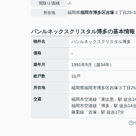
-/-
間取り/面積
福岡県
福岡市博多区
吉塚
３丁目25-3
所在地
パンルネックスクリスタル博多の基本情報
物件名
パンルネックスクリスタル博多
価格
-
築年月
1991年9月（築34年）
総戸数
16戸
所在地
福岡県
福岡市博多区
吉塚
３丁目25
交通
福岡市空港線
「
東比恵
」駅 徒歩1
福岡市空港線
「
博多
」駅 徒歩14
篠栗線
「
吉塚
」駅 徒歩17分