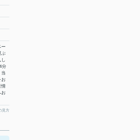
ベー
運ぶ
入し
4分
。当
をお
産情
へお
の見方