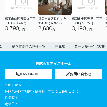
福岡市南区野間３丁目
福岡市東区香住ヶ丘５丁目
福岡市東区千早１丁目
3LDK (63.24㎡)
3SLDK (87.92㎡)
3LDK (77.82㎡)
3
3,790
2,680
3,190
万円
万円
万円
ム
福岡市南区の物件一覧
井尻駅
ローレルハイツ大橋
株式会社アイズホーム
092-984-0163
お問い合わせ
〒814-0153
福岡県福岡市城南区樋井川４丁目２１番地１２号
営業時間：
-
定休日：
-