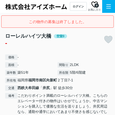
0
ログイン
お気に入り
この物件の募集は終了しました。
ローレルハイツ大橋
空室0
-
-
価格
-
2LDK
面積
間取り
築51年
5階/6階建
築年数
所在階
福岡県
福岡市南区
向新町
２丁目7-1
所在地
西鉄大牟田線
「
井尻
」駅 徒歩30分
交通
こだわりポイント満載のローレルハイツ大橋。こちらの
備考
エレベーター付きの物件はいかがでしょうか。中古マン
ションを購入して優雅な生活を送りましょう。井尻周辺
なら、通勤や通学においてあまり不便さを感じないでし