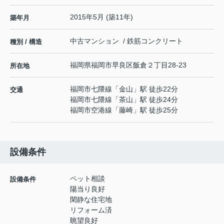
2015年5月 (築11年)
築年月
中古マンション / 鉄筋コンクリート
種別 / 構造
福岡県
福岡市早良区
飯倉
２丁目28-23
所在地
福岡市七隈線
「
金山
」駅 徒歩22分
交通
福岡市七隈線
「
茶山
」駅 徒歩24分
福岡市空港線
「
藤崎
」駅 徒歩25分
設備条件
ペット相談
設備条件
陽当り良好
閑静な住宅地
リフォーム済
眺望良好