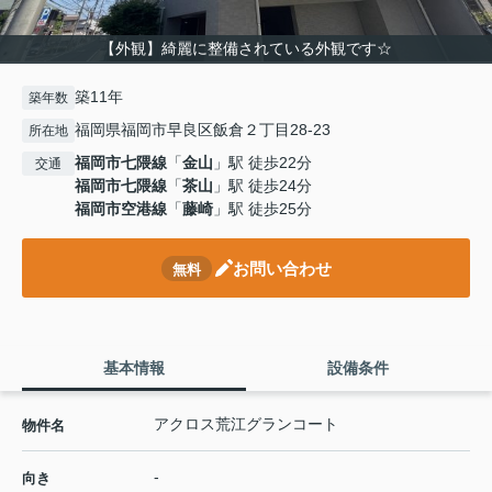
【外観】綺麗に整備されている外観です☆
築11年
築年数
福岡県福岡市早良区飯倉２丁目28-23
所在地
福岡市七隈線
「
金山
」駅 徒歩22分
交通
福岡市七隈線
「
茶山
」駅 徒歩24分
福岡市空港線
「
藤崎
」駅 徒歩25分
お問い合わせ
無料
基本情報
設備条件
アクロス荒江グランコート
物件名
-
向き