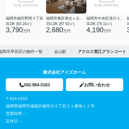
福岡市南区野間３丁目
福岡市東区香住ヶ丘５丁目
福岡市中央区清川３丁目
3LDK (63.24㎡)
3SLDK (87.92㎡)
3LDK (70.11㎡)
3
3,790
2,680
4,190
万円
万円
万円
福岡市早良区の物件一覧
金山駅
アクロス荒江グランコート
株式会社アイズホーム
092-984-0163
お問い合わせ
〒814-0153
福岡県福岡市城南区樋井川４丁目２１番地１２号
営業時間：
-
定休日：
-