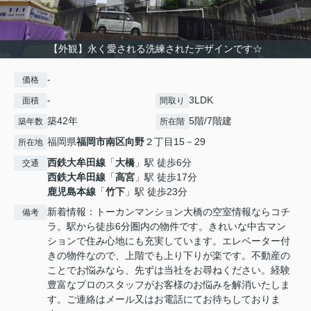
【外観】永く愛される洗練されたデザインです☆
-
価格
-
3LDK
面積
間取り
築42年
5階/7階建
築年数
所在階
福岡県
福岡市南区
向野
２丁目15－29
所在地
西鉄大牟田線
「
大橋
」駅 徒歩6分
交通
西鉄大牟田線
「
高宮
」駅 徒歩17分
鹿児島本線
「
竹下
」駅 徒歩23分
新着情報：トーカンマンション大橋の空室情報ならコチ
備考
ラ。駅から徒歩6分圏内の物件です。きれいな中古マン
ションで住み心地にも充実しています。エレベーター付
きの物件なので、上階でも上り下りが楽です。不動産の
ことでお悩みなら、先ずは当社をお尋ねください。経験
豊富なプロのスタッフがお客様のお悩みを解消いたしま
す。ご連絡はメール又はお電話にてお待ちしておりま