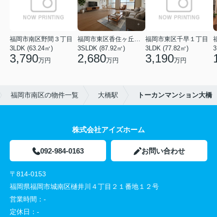
福岡市南区野間３丁目
福岡市東区香住ヶ丘５丁目
福岡市東区千早１丁目
3LDK (63.24㎡)
3SLDK (87.92㎡)
3LDK (77.82㎡)
3
3,790
2,680
3,190
万円
万円
万円
福岡市南区の物件一覧
大橋駅
トーカンマンション大橋
株式会社アイズホーム
092-984-0163
お問い合わせ
〒814-0153
福岡県福岡市城南区樋井川４丁目２１番地１２号
営業時間：
-
定休日：
-