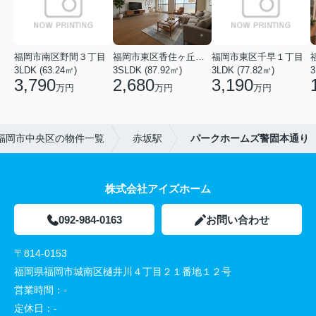
福岡市南区野間３丁目
福岡市東区香住ヶ丘５丁目
福岡市東区千早１丁目
3LDK (63.24㎡)
3SLDK (87.92㎡)
3LDK (77.82㎡)
3
3,790
2,680
3,190
万円
万円
万円
福岡市中央区の物件一覧
赤坂駅
パークホームズ警固本通り
株式会社アイズホーム
092-984-0163
お問い合わせ
〒814-0153
福岡県福岡市城南区樋井川４丁目２１番地１２号
営業時間：
-
定休日：
-