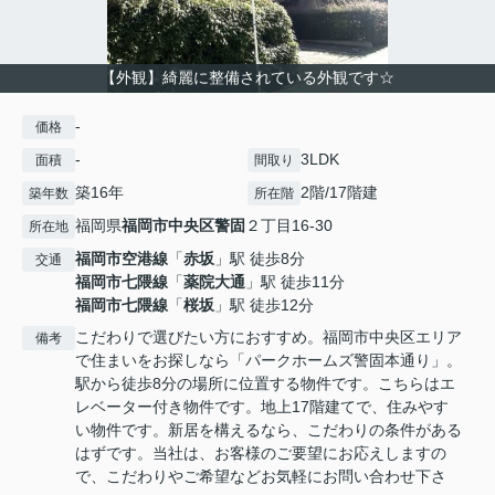
【外観】綺麗に整備されている外観です☆
-
価格
-
3LDK
面積
間取り
築16年
2階/17階建
築年数
所在階
福岡県
福岡市中央区
警固
２丁目16-30
所在地
福岡市空港線
「
赤坂
」駅 徒歩8分
交通
福岡市七隈線
「
薬院大通
」駅 徒歩11分
福岡市七隈線
「
桜坂
」駅 徒歩12分
こだわりで選びたい方におすすめ。福岡市中央区エリア
備考
で住まいをお探しなら「パークホームズ警固本通り」。
駅から徒歩8分の場所に位置する物件です。こちらはエ
レベーター付き物件です。地上17階建てで、住みやす
い物件です。新居を構えるなら、こだわりの条件がある
はずです。当社は、お客様のご要望にお応えしますの
で、こだわりやご希望などお気軽にお問い合わせ下さ