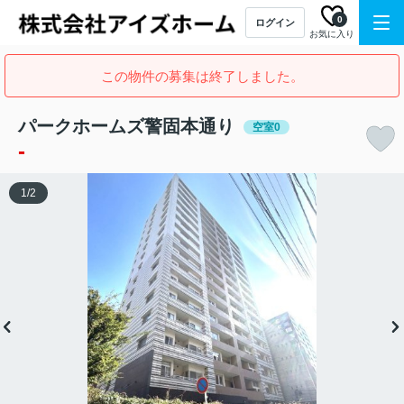
0
ログイン
お気に入り
この物件の募集は終了しました。
パークホームズ警固本通り
空室0
-
1
/
2