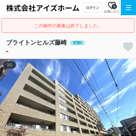
0
ログイン
お気に入り
この物件の募集は終了しました。
ブライトンヒルズ藤崎
空室0
-
1
/
1