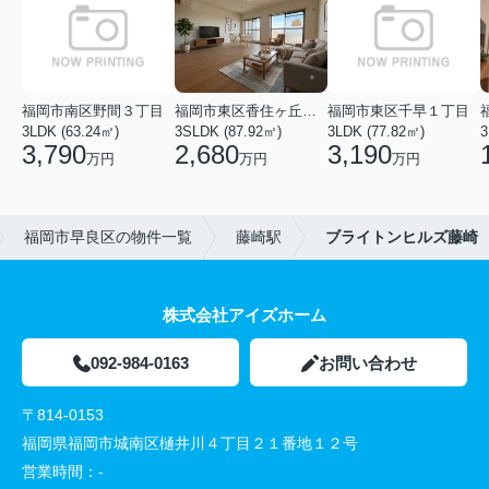
福岡市南区野間３丁目
福岡市東区香住ヶ丘５丁目
福岡市東区千早１丁目
3LDK (63.24㎡)
3SLDK (87.92㎡)
3LDK (77.82㎡)
3
3,790
2,680
3,190
万円
万円
万円
福岡市早良区の物件一覧
藤崎駅
ブライトンヒルズ藤崎
株式会社アイズホーム
092-984-0163
お問い合わせ
〒814-0153
福岡県福岡市城南区樋井川４丁目２１番地１２号
営業時間：
-