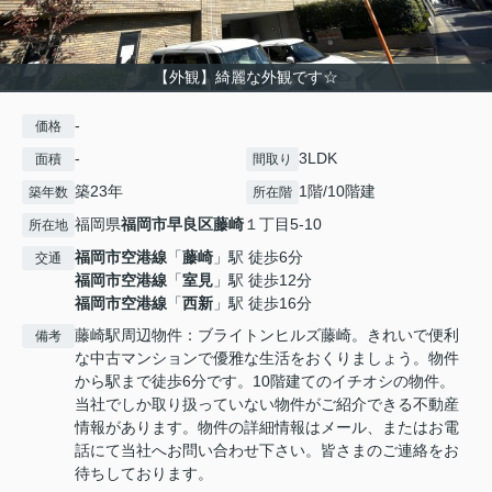
【外観】綺麗な外観です☆
-
価格
-
3LDK
面積
間取り
築23年
1階/10階建
築年数
所在階
福岡県
福岡市早良区
藤崎
１丁目5-10
所在地
福岡市空港線
「
藤崎
」駅 徒歩6分
交通
福岡市空港線
「
室見
」駅 徒歩12分
福岡市空港線
「
西新
」駅 徒歩16分
藤崎駅周辺物件：ブライトンヒルズ藤崎。きれいで便利
備考
な中古マンションで優雅な生活をおくりましょう。物件
から駅まで徒歩6分です。10階建てのイチオシの物件。
当社でしか取り扱っていない物件がご紹介できる不動産
情報があります。物件の詳細情報はメール、またはお電
話にて当社へお問い合わせ下さい。皆さまのご連絡をお
待ちしております。