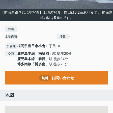
【前面道路含む現地写真】土地の写真、間口は8.2ｍあります。 前面道
路の幅は5.6ｍです。
-
価格
-
-
土地面積
坪数
福岡県
春日市
小倉
３丁目10
所在地
鹿児島本線
「
南福岡
」駅 徒歩20分
交通
鹿児島本線
「
春日
」駅 徒歩24分
博多南線
「
博多南
」駅 徒歩29分
お問い合わせ
無料
地図