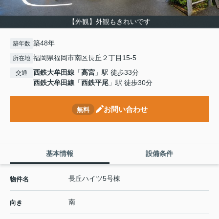
【外観】外観もきれいです
築48年
築年数
福岡県福岡市南区長丘２丁目15-5
所在地
西鉄大牟田線
「
高宮
」駅 徒歩33分
交通
西鉄大牟田線
「
西鉄平尾
」駅 徒歩30分
お問い合わせ
無料
基本情報
設備条件
長丘ハイツ5号棟
物件名
南
向き