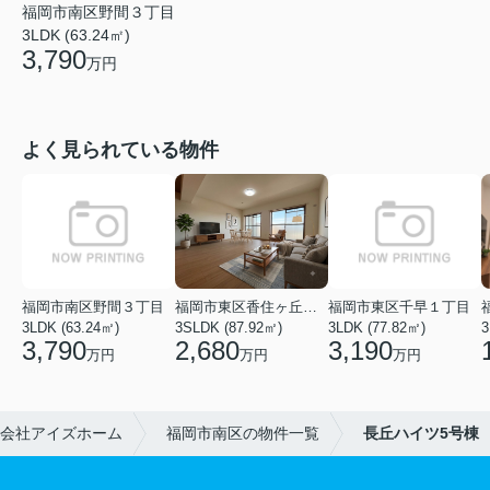
福岡市南区野間３丁目
3LDK (63.24㎡)
3,790
万円
よく見られている物件
福岡市南区野間３丁目
福岡市東区香住ヶ丘５丁目
福岡市東区千早１丁目
3LDK (63.24㎡)
3SLDK (87.92㎡)
3LDK (77.82㎡)
3
3,790
2,680
3,190
万円
万円
万円
会社アイズホーム
福岡市南区の物件一覧
長丘ハイツ5号棟