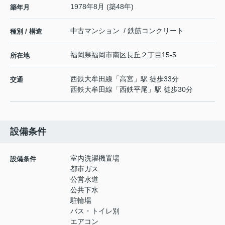
1978年8月 (築48年)
築年月
中古マンション / 鉄筋コンクリート
種別 / 構造
福岡県
福岡市南区
長丘
２丁目15-5
所在地
西鉄大牟田線
「
高宮
」駅 徒歩33分
交通
西鉄大牟田線
「
西鉄平尾
」駅 徒歩30分
設備条件
室内洗濯機置場
設備条件
都市ガス
公営水道
公共下水
駐輪場
バス・トイレ別
エアコン